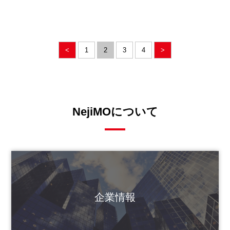
<
1
2
3
4
>
NejiMOについて
企業情報